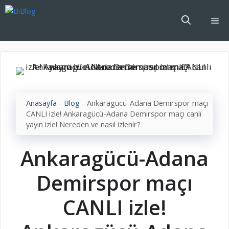
İçeriğe
atla
Me
Anasayfa
-
Blog
-
Ankaragücü-Adana Demirspor maçı
CANLI izle! Ankaragücü-Adana Demirspor maçı canlı
yayın izle! Nereden ve nasıl izlenir?
Ankaragücü-Adana
Demirspor maçı
CANLI izle!