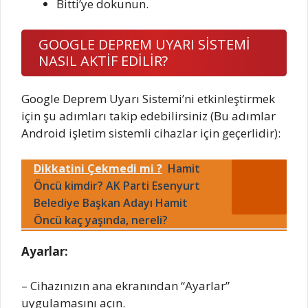
Bitti’ye dokunun.
GOOGLE DEPREM UYARI SİSTEMİ
NASIL AKTİF EDİLİR?
Google Deprem Uyarı Sistemi’ni etkinleştirmek
için şu adımları takip edebilirsiniz (Bu adımlar
Android işletim sistemli cihazlar için geçerlidir):
Dikkatini Çekmedi mi ?
Hamit
Öncü kimdir? AK Parti Esenyurt
Belediye Başkan Adayı Hamit
Öncü kaç yaşında, nereli?
Ayarlar:
– Cihazınızın ana ekranından “Ayarlar”
uygulamasını açın.