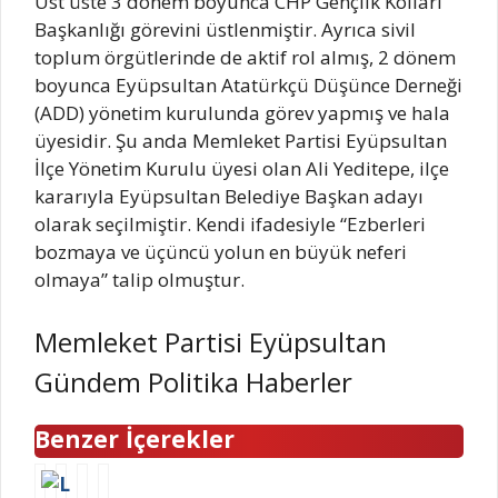
Üst üste 3 dönem boyunca CHP Gençlik Kolları
Başkanlığı görevini üstlenmiştir. Ayrıca sivil
toplum örgütlerinde de aktif rol almış, 2 dönem
boyunca Eyüpsultan Atatürkçü Düşünce Derneği
(ADD) yönetim kurulunda görev yapmış ve hala
üyesidir. Şu anda Memleket Partisi Eyüpsultan
İlçe Yönetim Kurulu üyesi olan Ali Yeditepe, ilçe
kararıyla Eyüpsultan Belediye Başkan adayı
olarak seçilmiştir. Kendi ifadesiyle “Ezberleri
bozmaya ve üçüncü yolun en büyük neferi
olmaya” talip olmuştur.
Memleket Partisi Eyüpsultan
Gündem Politika Haberler
Benzer İçerekler
L
A
A
Y