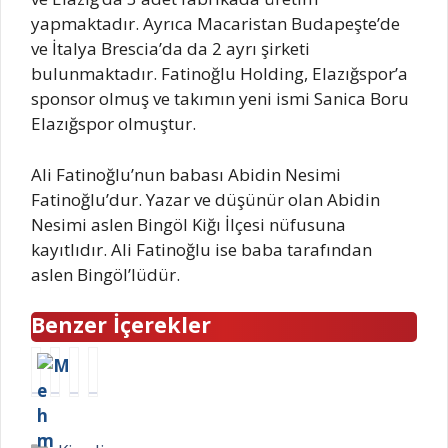
yapmaktadır. Ayrıca Macaristan Budapeşte’de
ve İtalya Brescia’da da 2 ayrı şirketi
bulunmaktadır. Fatinoğlu Holding, Elazığspor’a
sponsor olmuş ve takımın yeni ismi Sanica Boru
Elazığspor olmuştur.
Ali Fatinoğlu’nun babası Abidin Nesimi
Fatinoğlu’dur. Yazar ve düşünür olan Abidin
Nesimi aslen Bingöl Kiğı İlçesi nüfusuna
kayıtlıdır. Ali Fatinoğlu ise baba tarafından
aslen Bingöl’lüdür.
Benzer İçerekler
M
M
A
A
e
e
l
l
h
h
i
i
m
m
N
K
Kategoriler