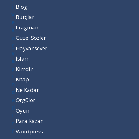
ç
l
d
Blog
y
i
a
Burçlar
a
v
d
ş
e
ı
Fragman
ı
k
r
Güzel Sözler
n
a
?
d
ç
Hayvansever
a
y
İslam
d
a
ı
ş
Kimdir
r
ı
Kitap
?
n
d
Ne Kadar
a
Örgüler
d
ı
Oyun
r
Para Kazan
?
Wordpress