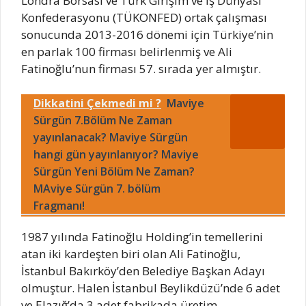
Londra Borsası ve Türk Girişim ve İş Dünyası
Konfederasyonu (TÜKONFED) ortak çalışması
sonucunda 2013-2016 dönemi için Türkiye’nin
en parlak 100 firması belirlenmiş ve Ali
Fatinoğlu’nun firması 57. sırada yer almıştır.
Dikkatini Çekmedi mi ?
Maviye
Sürgün 7.Bölüm Ne Zaman
yayınlanacak? Maviye Sürgün
hangi gün yayınlanıyor? Maviye
Sürgün Yeni Bölüm Ne Zaman?
MAviye Sürgün 7. bölüm
Fragmanı!
1987 yılında Fatinoğlu Holding’in temellerini
atan iki kardeşten biri olan Ali Fatinoğlu,
İstanbul Bakırköy’den Belediye Başkan Adayı
olmuştur. Halen İstanbul Beylikdüzü’nde 6 adet
ve Elazığ’da 3 adet fabrikada üretim