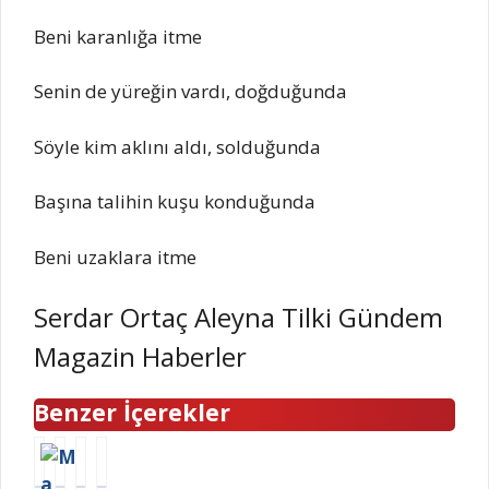
Beni karanlığa itme
Senin de yüreğin vardı, doğduğunda
Söyle kim aklını aldı, solduğunda
Başına talihin kuşu konduğunda
Beni uzaklara itme
Serdar Ortaç Aleyna Tilki Gündem
Magazin Haberler
Benzer İçerekler
M
E
T
K
a
n
r
a