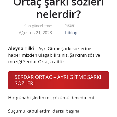
Ortaç şarkı sözleri
nelerdir?
Yazar
Son güncelleme:
Ağustos 21, 2023
biblog
Aleyna Tilki
– Ayrı Gitme şarkı sözlerine
haberimizden ulaşabilirsiniz. Şarkının söz ve
müziği Serdar Ortaç’a aittir.
SERDAR ORTAÇ – AYRI GİTME ŞARKI
SÖZLERİ
Hiç günah işledin mi, çözümü denedin mi
Suçumu kabul ettim, darısı başına