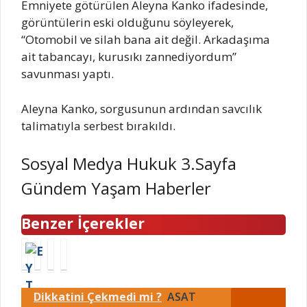
Emniyete götürülen Aleyna Kanko ifadesinde,
görüntülerin eski olduğunu söyleyerek,
“Otomobil ve silah bana ait değil. Arkadaşıma
ait tabancayı, kurusıkı zannediyordum”
savunması yaptı.
Aleyna Kanko, sorgusunun ardından savcılık
talimatıyla serbest bırakıldı.
Sosyal Medya Hukuk 3.Sayfa
Gündem Yaşam Haberler
Benzer İçerekler
E
A
D
S
Y
l
ü
u
T
m
n
r
Dikkatini Çekmedi mi ?
ASAT
’
a
g
v