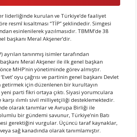
 liderliğinde kurulan ve Türkiye’de faaliyet
göre resmî kısaltması “TİP” şeklindedir. Simgesi
ından esinlenilerek yazılmasıdır. TBMM’de 38
nel başkanı Meral Akşener’dir.
P) ayrılan tanınmış isimler tarafından
başkanı Meral Akşener ile ilk genel başkan
 önce MHP’nin yönetiminde görev almıştır.
et’ oyu çağrısı ve partinin genel başkanı Devlet
n getirmek için düzenlenen bir kurultayın
ni parti fikri ortaya çıktı. Siyasi yorumculara
 karşı ılımlı sivil milliyetçiliği desteklemektedir.
nde olarak tanımlar ve Avrupa Birliği ile
u olumlu bir gündemi savunur, Türkiye’nin Batı
si gerektiğini vurgular. Üçüncü taraf kaynaklar,
 veya sağ kanadında olarak tanımlamıştır.