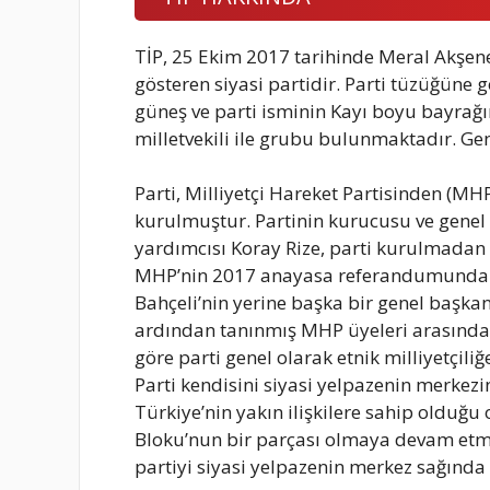
TİP, 25 Ekim 2017 tarihinde Meral Akşener
gösteren siyasi partidir. Parti tüzüğüne 
güneş ve parti isminin Kayı boyu bayrağ
milletvekili ile grubu bulunmaktadır. Ge
Parti, Milliyetçi Hareket Partisinden (MH
kurulmuştur. Partinin kurucusu ve genel 
yardımcısı Koray Rize, parti kurulmadan
MHP’nin 2017 anayasa referandumunda ‘Ev
Bahçeli’nin yerine başka bir genel başka
ardından tanınmış MHP üyeleri arasında ye
göre parti genel olarak etnik milliyetçiliğe
Parti kendisini siyasi yelpazenin merkezi
Türkiye’nin yakın ilişkilere sahip olduğ
Bloku’nun bir parçası olmaya devam etme
partiyi siyasi yelpazenin merkez sağında