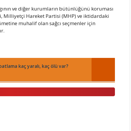
argının ve diğer kurumların bütünlüğünü koruması
Milliyetçi Hareket Partisi (MHP) ve iktidardaki
kümetine muhalif olan sağcı seçmenler için
r.
atlama kaç yaralı, kaç ölü var?