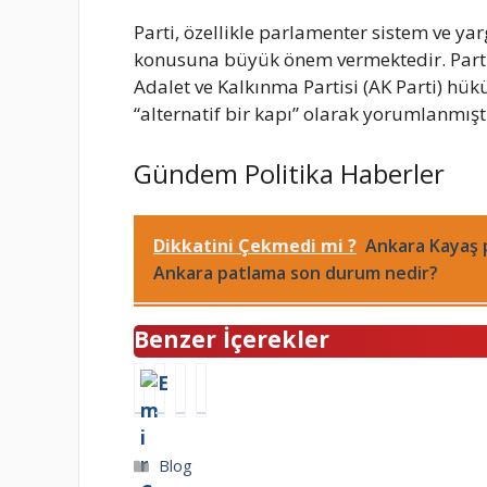
Parti, özellikle parlamenter sistem ve y
konusuna büyük önem vermektedir. Parti, 
Adalet ve Kalkınma Partisi (AK Parti) hü
“alternatif bir kapı” olarak yorumlanmıştı
Gündem Politika Haberler
Dikkatini Çekmedi mi ?
Ankara Kayaş p
Ankara patlama son durum nedir?
Benzer İçerekler
D
N
T
G
i
e
A
a
n
v
K
l
a
ş
S
a
Kategoriler
Blog
m
i
İ
t