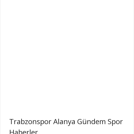
Trabzonspor Alanya Gündem Spor
Haberler