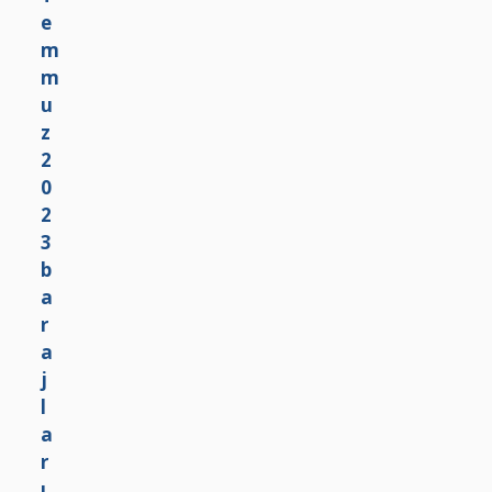
r
a
j
l
a
r
ı
n
d
o
l
u
l
u
k
s
e
v
i
y
e