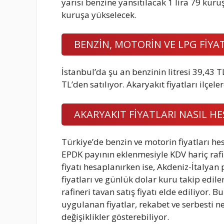
yarısı benzine yansıtılacak 1 lira 79 kuruş
kuruşa yükselecek.
BENZİN, MOTORİN VE LPG FİYA
İstanbul’da şu an benzinin litresi 39,43 T
TL’den satılıyor. Akaryakıt fiyatları ilçele
AKARYAKIT FİYATLARI NASIL H
Türkiye’de benzin ve motorin fiyatları he
EPDK payının eklenmesiyle KDV hariç rafi
fiyatı hesaplanırken ise, Akdeniz-İtalya
fiyatları ve günlük dolar kuru takip edile
rafineri tavan satış fiyatı elde ediliyor
uygulanan fiyatlar, rekabet ve serbesti n
değişiklikler gösterebiliyor.