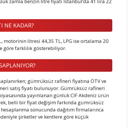
luk zamla benzin litre fiyatı İstanbul’da 41 lira 22
TI NE KADAR?
L, motorinin litresi 44,35 TL, LPG ise ortalama 20
re göre farklılık gösterebiliyor.
ESAPLANIYOR?
saplanırken; gümrüksüz rafineri fiyatına ÖTV ve
neri satış fiyatı bulunuyor. Gümrüksüz rafineri
n piyasasında yayınlanan günlük CIF Akdeniz ürün
rek, belli bir fiyat değişim farkında gümrüksüz
. Bu hesaplanma sonucunda dağıtım firmalarınca
edeniyle şirketler ve kentlere göre küçük