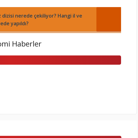
izisi nerede çekiliyor? Hangi il ve
ede yapıldı?
mi Haberler