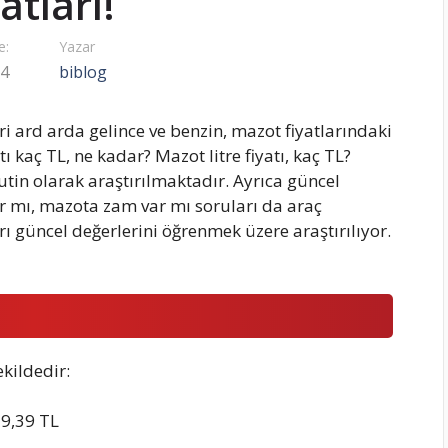
yatları!
e:
Yazar
24
biblog
ri ard arda gelince ve benzin, mazot fiyatlarındaki
ı kaç TL, ne kadar? Mazot litre fiyatı, kaç TL?
tin olarak araştırılmaktadır. Ayrıca güncel
r mı, mazota zam var mı soruları da araç
rı güncel değerlerini öğrenmek üzere araştırılıyor.
ekildedir:
39,39 TL