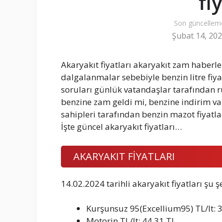
fi
Son güncellem
Şubat 14, 20
Akaryakıt fiyatları akaryakıt zam haberle
dalgalanmalar sebebiyle benzin litre fiyat
soruları günlük vatandaşlar tarafından ru
benzine zam geldi mi, benzine indirim va
sahipleri tarafından benzin mazot fiyatla
İşte güncel akaryakıt fiyatları…
AKARYAKIT FİYATLARI
14.02.2024 tarihli akaryakıt fiyatları şu ş
Kurşunsuz 95(Excellium95) TL/lt: 
Motorin TL/lt: 44,31 TL