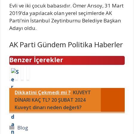
Evli ve iki çocuk babasıdır. Ömer Arısoy, 31 Mart
2019’da yapılacak olan yerel seçimlerde AK
Parti’nin İstanbul Zeytinburnu Belediye Başkan
Adayı oldu.
AK Parti Gündem Politika Haberler
Benzer İçerekler
M
Y
Y
A
A
ı
ü
K
R
l
z
P
Dikkatini Çekmedi mi ?
KUVEYT
M
m
y
a
A
a
ü
r
DİNARI KAÇ TL? 20 ŞUBAT 2024
R
z
z
t
Kuveyt dinarı neden değerli?
A
S
e
i
Y
e
y
A
S
v
k
d
Kategoriler
Blog
A
e
e
a