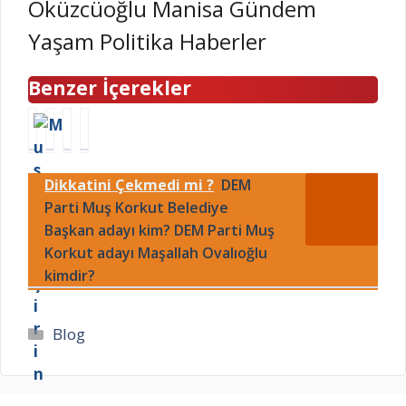
Öküzcüoğlu Manisa Gündem
Yaşam Politika Haberler
Benzer İçerekler
M
Y
Ç
Y
O
K
a
e
L
S
l
n
Dikkatini Çekmedi mi ?
DEM
F
E
ı
i
e
Parti Muş Korkut Belediye
K
ş
M
h
T
a
e
Başkan adayı kim? DEM Parti Muş
e
E
n
r
Korkut adayı Maşallah Ovalıoğlu
r
R
e
k
kimdir?
v
C
m
e
a
İ
e
z
r
H
k
B
Kategoriler
Blog
n
B
l
a
e
O
i
n
r
Ş
l
k