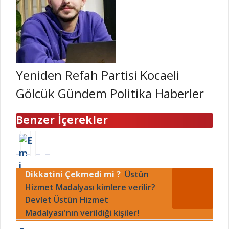
Yeniden Refah Partisi Kocaeli
Gölcük Gündem Politika Haberler
Benzer İçerekler
C
S
5
H
i
S
A
S
m
p
r
K
Dikkatini Çekmedi mi ?
Üstün
r
o
a
a
i
Hizmet Madalyası kimlere verilir?
r
l
t
z
t
ı
a
Devlet Üstün Hizmet
ı
P
k
m
Madalyası'nın verildiği kişiler!
t
l
M
a