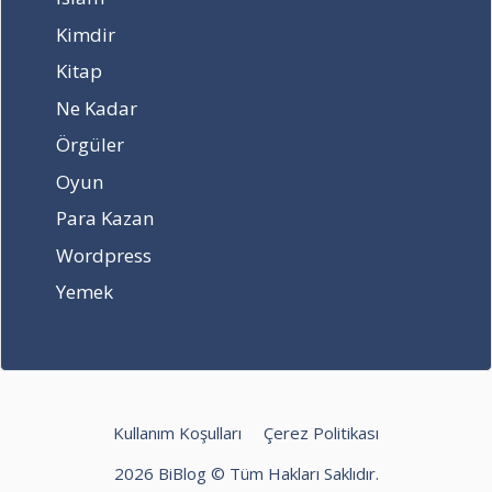
r
l
z
l
t
a
Kimdir
e
ı
m
Kitap
r
n
a
d
a
n
Ne Kadar
e
a
ş
Örgüler
v
l
a
a
ı
m
Oyun
r
n
p
Para Kazan
?
d
i
ı
y
Wordpress
?
o
n
Yemek
o
l
d
u
?
Kullanım Koşulları
Çerez Politikası
2026 BiBlog © Tüm Hakları Saklıdır.