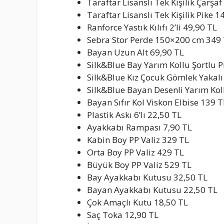
Taraftar Lisanslı Tek Kişilik Çarşaf
Taraftar Lisanslı Tek Kişilik Pike 1
Ranforce Yastık Kılıfı 2’li 49,90 TL
Sebra Stor Perde 150×200 cm 349
Bayan Uzun Alt 69,90 TL
Silk&Blue Bay Yarım Kollu Şortlu 
Silk&Blue Kız Çocuk Gömlek Yakal
Silk&Blue Bayan Desenli Yarım Kol
Bayan Sıfır Kol Viskon Elbise 139 T
Plastik Askı 6’lı 22,50 TL
Ayakkabı Rampası 7,90 TL
Kabin Boy PP Valiz 329 TL
Orta Boy PP Valiz 429 TL
Büyük Boy PP Valiz 529 TL
Bay Ayakkabı Kutusu 32,50 TL
Bayan Ayakkabı Kutusu 22,50 TL
Çok Amaçlı Kutu 18,50 TL
Saç Toka 12,90 TL