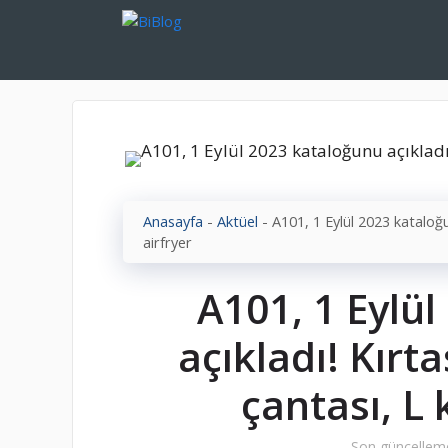
İçeriğe
atla
Anasayfa
-
Aktüel
-
A101, 1 Eylül 2023 kataloğun
airfryer
A101, 1 Eylü
açıkladı! Kırta
çantası, L 
Son güncellem