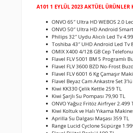
A101 1 EYLÜL 2023 AKTÜEL ÜRÜNLER
ONVO 65″ Ultra HD WEBOS 2.0 Led
ONVO 50″ Ultra HD Android Smart
Philips 32″ Uydu Alıcılı Led Tv 4.9
Toshiba 43″ UHD Android Led Tv 
OMIX X400 4/128 GB Cep Telefonu
Flavel FLV 5001 BM 5 Programlı Bu
Flavel FLV 3600 BZD No-Frost Buz
Flavel FLV 6001 6 Kg Çamaşır Maki
Flavel Beyaz Cam Ankastre Set 3’lü
Kiwi KK330 Çelik Kettle 259 TL
Kiwi Şarjlı Su Pompası 79,90 TL
ONVO Yağsız Fritöz Airfryer 2.499 
Kiwi Koltuk ve Halı Yıkama Makine
Aprilla Su Dalgası Maşası 359 TL
Range Lucid Cyclone Süpürge 1.99