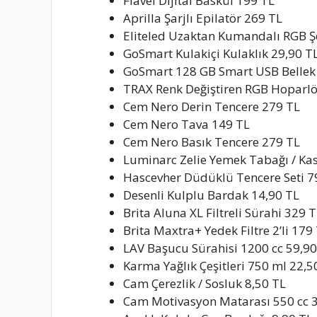
Flavel Dijital Baskül 199 TL
Aprilla Şarjlı Epilatör 269 TL
Eliteled Uzaktan Kumandalı RGB Şe
GoSmart Kulakiçi Kulaklık 29,90 T
GoSmart 128 GB Smart USB Bellek
TRAX Renk Değiştiren RGB Hoparlö
Cem Nero Derin Tencere 279 TL
Cem Nero Tava 149 TL
Cem Nero Basık Tencere 279 TL
Luminarc Zelie Yemek Tabağı / Kas
Hascevher Düdüklü Tencere Seti 7
Desenli Kulplu Bardak 14,90 TL
Brita Aluna XL Filtreli Sürahi 329 
Brita Maxtra+ Yedek Filtre 2’li 179
LAV Başucu Sürahisi 1200 cc 59,90
Karma Yağlık Çeşitleri 750 ml 22,5
Cam Çerezlik / Sosluk 8,50 TL
Cam Motivasyon Matarası 550 cc 