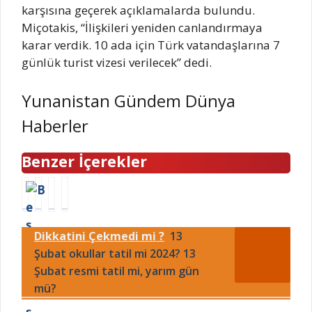
karşısına geçerek açıklamalarda bulundu.
Miçotakis, “İlişkileri yeniden canlandırmaya
karar verdik. 10 ada için Türk vatandaşlarına 7
günlük turist vizesi verilecek” dedi.
Yunanistan Gündem Dünya
Haberler
Benzer İçerekler
B
İ
1
E
e
Z
5
r
ş
S
E
t
Dikkatini Çekmedi mi ?
13
i
U
k
u
k
Şubat okullar tatil mi 2024? 13
İ
i
ğ
t
z
m
r
Şubat resmi tatil mi, yarım gün
a
m
E
u
mü?
ş
i
u
l