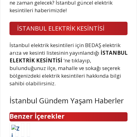
ne zaman gelecek? İstanbul güncel elektrik
kesintileri haberimizde!
İSTANBUL ELEKTRİK KESİNTİSİ
İstanbul elektrik kesintileri için BEDAŞ elektrik
arıza ve kesinti listesinin yayınlandığı
İSTANBUL
ELEKTRİK KESİNTİSİ
‘ne tıklayıp,
bulunduğunuz ilçe, mahalle ve sokağı seçerek
bölgenizdeki elektrik kesintileri hakkında bilgi
sahibi olabilirsiniz.
İstanbul Gündem Yaşam Haberler
Benzer İçerekler
Z
G
1
A
İ
ü
K
d