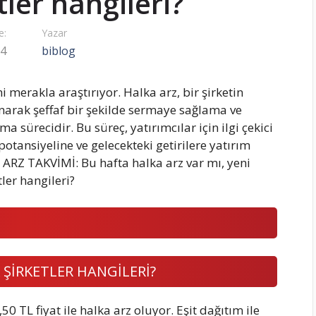
tler hangileri?
e:
Yazar
24
biblog
ni merakla araştırıyor. Halka arz, bir şirketin
sunarak şeffaf bir şekilde sermaye sağlama ve
 sürecidir. Bu süreç, yatırımcılar için ilgi çekici
potansiyeline ve gelecekteki getirilere yatırım
RZ TAKVİMİ: Bu hafta halka arz var mı, yeni
ler hangileri?
 ŞİRKETLER HANGİLERİ?
0 TL fiyat ile halka arz oluyor. Eşit dağıtım ile