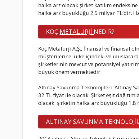
halka arz olacak şirket katılım endeksine
halka arz büyüklüğü 2,5 milyar TL’dir. Ha
KOÇ
METALURJİ
NEDİR?
Koç Metalurji A.Ş., finansal ve finansal o
müşterilerine, ülke içindeki ve uluslarara
şirketlerinin mevcut ve potansiyel yatı
büyük önem vermektedir.
Altınay Savunma Teknolojileri: Altınay S
32 TL fiyat ile olacak. Şirket eşit dağıtı
olacak. şirketin halka arz büyüklüğü 1,8 
ALTINAY SAVUNMA TEKNOLOJİL
2014 yılında Altınay Teknoloji Grubu bü