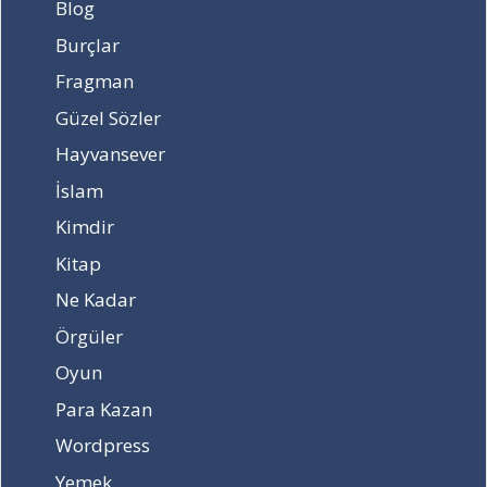
Blog
?
e
y
r
d
Burçlar
e
i
Fragman
s
?
k
Güzel Sözler
a
Hayvansever
ç
ş
İslam
i
Kimdir
d
d
Kitap
e
Ne Kadar
t
i
Örgüler
n
Oyun
d
e
Para Kazan
d
e
Wordpress
p
Yemek