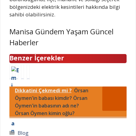
bölgenizdeki elektrik kesintileri hakkında bilgi
sahibi olabilirsiniz.
Manisa Gündem Yaşam Güncel
Haberler
Benzer İçerekler
T
E
4
N
e
g
B
i
r
e
ü
h
Dikkatini Çekmedi mi ?
Örsan
l
D
y
a
e
Öymen'in babası kimdir? Örsan
e
ü
l
m
n
k
O
Öymen'in babasının adı ne?
e
i
m
l
Örsan Öymen kimin oğlu?
k
z
e
ç
k
i
z
o
i
-
h
k
Kategoriler
Blog