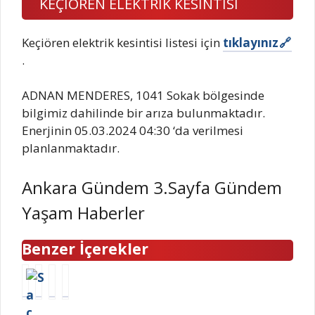
KEÇİÖREN ELEKTRİK KESİNTİSİ
Keçiören elektrik kesintisi listesi için
tıklayınız
.
ADNAN MENDERES, 1041 Sokak bölgesinde
bilgimiz dahilinde bir arıza bulunmaktadır.
Enerjinin 05.03.2024 04:30 ‘da verilmesi
planlanmaktadır.
Ankara Gündem 3.Sayfa Gündem
Yaşam Haberler
Benzer İçerekler
S
S
İ
B
a
e
s
a
ç
d
t
ş