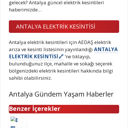
gelecek? Antalya güncel elektrik kesintileri
haberimizde…
ANTALYA ELEKTRİK KESİNTİSİ
Antalya elektrik kesintileri için AEDAŞ elektrik
arıza ve kesinti listesinin yayınlandığı
ANTALYA
ELEKTRİK KESİNTİSİ
‘ne tıklayıp,
bulunduğunuz ilçe, mahalle ve sokağı seçerek
bölgenizdeki elektrik kesintileri hakkında bilgi
sahibi olabilirsiniz.
Antalya Gündem Yaşam Haberler
Benzer İçerekler
E
D
G
K
n
i
a
u