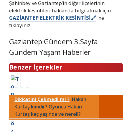
Şahinbey ve Gaziantep’in diğer ilçelerinin
elektrik kesintileri hakkında bilgi almak için
GAZİANTEP ELEKTRİK KESİNTİSİ
‘ne
tıklayınız.
Gaziantep Gündem 3.Sayfa
Gündem Yaşam Haberler
Benzer İçerekler
T
1
2
D
o
8
3
E
p
d
A
M
Dikkatini Çekmedi mi ?
Hakan
l
e
r
P
u
r
a
a
Kurtaş kimdir? Oyuncu Hakan
s
e
l
r
Kurtaş kaç yaşında ve nereli?
ö
c
ı
t
z
e
k
i