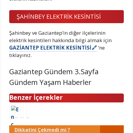
ŞAHİNBEY ELEKTRİK KESİNTİSİ
Şahinbey ve Gaziantep’in diğer ilçelerinin
elektrik kesintileri hakkında bilgi almak için
GAZİANTEP ELEKTRİK KESİNTİSİ
‘ne
tıklayınız.
Gaziantep Gündem 3.Sayfa
Gündem Yaşam Haberler
Benzer İçerekler
E
B
A
S
n
u
Y
u
c
g
Y
r
Dikkatini Çekmedi mi ?
o
ü
I
v