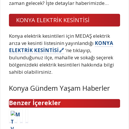
zaman gelecek? İşte detaylar haberimizde…
KONYA ELEKTRİK KESİNTİSİ
Konya elektrik kesintileri için MEDAŞ elektrik
arıza ve kesinti listesinin yayınlandığı
KONYA
ELEKTRİK KESİNTİSİ
‘ne tıklayıp,
bulunduğunuz ilçe, mahalle ve sokağı seçerek
bölgenizdeki elektrik kesintileri hakkında bilgi
sahibi olabilirsiniz.
Konya Gündem Yaşam Haberler
Benzer İçerekler
M
E
6
D
T
ş
T
ü
V
i
e
n