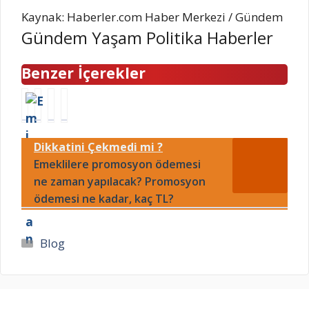
Kaynak: Haberler.com Haber Merkezi / Gündem
Gündem Yaşam Politika Haberler
Benzer İçerekler
G
C
1
A
a
e
A
k
l
y
r
a
Dikkatini Çekmedi mi ?
a
l
a
r
t
Emeklilere promosyon ödemesi
a
l
y
a
n
ı
a
ne zaman yapılacak? Promosyon
s
E
k
k
ödemesi ne kadar, kaç TL?
a
r
G
ı
r
t
a
t
a
e
z
F
Kategoriler
Blog
y
m
i
i
i
k
a
y
m
i
n
a
z
m
t
t