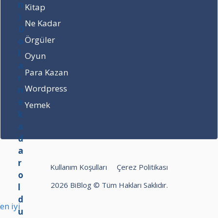
n
ı
Kitap
e
n
k
H
Ne Kadar
a
i
Örgüler
d
k
a
â
Oyun
r
y
Para Kazan
o
e
l
s
Wordpress
d
i
Yemek
u
n
?
e
z
a
m
a
Kullanım Koşulları
Çerez Politikası
n
n
2026 BiBlog © Tüm Hakları Saklıdır.
e
r
hilbet
betpark
Bet10bet
en iyi
e