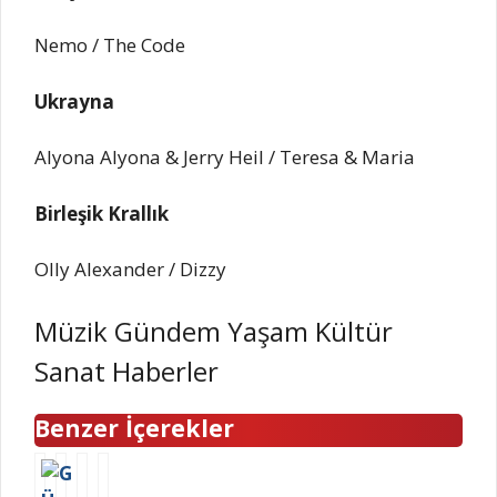
Nemo / The Code
Ukrayna
Alyona Alyona & Jerry Heil / Teresa & Maria
Birleşik Krallık
Olly Alexander / Dizzy
Müzik Gündem Yaşam Kültür
Sanat Haberler
Benzer İçerekler
G
E
D
G