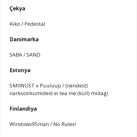
Çekya
Aiko / Pedestal
Danimarka
SABA / SAND
Estonya
5MIINUST x Puuluup / (nendest)
narkootikumidest ei tea me (küll) midagi
Finlandiya
Windows95man / No Rules!