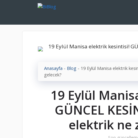
İçeriğe
atla
Anasayfa
-
Blog
-
19 Eylül Manisa elektrik ke
gelecek?
19 Eylül Manisa
GÜNCEL KESİN
elektrik ne
Son güncellem