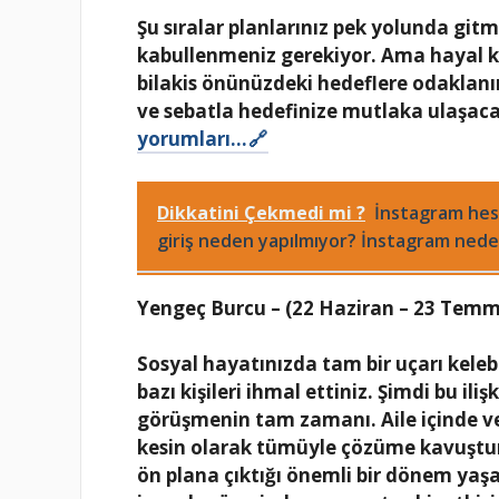
Şu sıralar planlarınız pek yolunda gitm
kabullenmeniz gerekiyor. Ama hayal kır
bilakis önünüzdeki hedeflere odaklanı
ve sebatla hedefinize mutlaka ulaşaca
yorumları…
Dikkatini Çekmedi mi ?
İnstagram hes
giriş neden yapılmıyor? İnstagram nede
Yengeç Burcu – (22 Haziran – 23 Tem
Sosyal hayatınızda tam bir uçarı kel
bazı kişileri ihmal ettiniz. Şimdi bu il
görüşmenin tam zamanı. Aile içinde ve
kesin olarak tümüyle çözüme kavuştur
ön plana çıktığı önemli bir dönem yaş