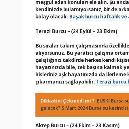
meşgul eden konuları ele alın. Şu and
kendinizde bulamıyorsanız, bir de ark
kolay olacak.
Başak burcu haftalık ve 
Terazi Burcu – (24 Eylül – 23 Ekim)
Bu sıralar takım çalışmasında özellikle
alıyorsunuz. Bu yaratıcı çalışma orta
çalıştığınız takdirde herkes kendi kişis
hayatınızda bile, tek başına kalmak ye
hisleriniz aşk hayatınızda da ilerleme
çıkarmanızı sağlayabilir.
Terazi burcu 
Dikkatini Çekmedi mi ?
BUSKİ Bursa su
gelecek? 5 Mart 2024 Bursa su kesintisi l
Akrep Burcu – (24 Ekim – 23 Kasım)