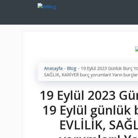
İçeriğe
atla
Anasayfa
-
Blog
-
19 Eylül 2023 Günlük Burç Yo
SAĞLIK, KARİYER burç yorumları! Yarın burçları
19 Eylül 2023 Gü
19 Eylül günlük 
EVLİLİK, SAĞ