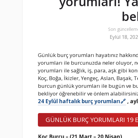
yorumları! Ya
be
Son güncellem
Eylül 18, 20
Günlük burç yorumları hayatınız hakkında
yorumları ile burcunuzda neler oluyor, ne
yorumları ile sağlık, iş, para, aşk gibi ko
Koç, Boğa, İkizler, Yengeç, Aslan, Başak, 
burcun günlük yorumları ile bugün ve bu h
bekliyor öğrenebilir ve önlem alabilirsini
24 Eylül haftalık burç yorumları
, ay
GÜNLÜK BURÇ YORUMLARI 19 
Koç Burcu – (21 Mart – 20 Nisan)