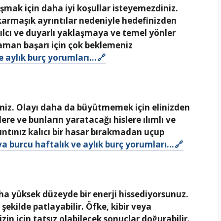
laşmak için daha iyi koşullar isteyemezdiniz.
karmaşık ayrıntılar nedeniyle hedefinizden
kılcı ve duyarlı yaklaşmaya ve temel yönler
aman başarı için çok beklemeniz
e aylık burç yorumları…
siniz. Olayı daha da büyütmemek için elinizden
ere ve bunların yaratacağı hislere ılımlı ve
kıntınız kalıcı bir hasar bırakmadan uçup
a burcu haftalık ve aylık burç yorumları…
a yüksek düzeyde bir enerji hissediyorsunuz.
r şekilde patlayabilir. Öfke, kibir veya
zin için tatsız olabilecek sonuçlar doğurabilir.