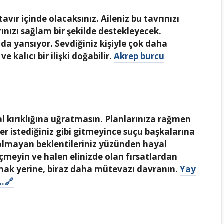
avır içinde olacaksınız. Aileniz bu tavrınızı
nızı sağlam bir şekilde destekleyecek.
a da yansıyor. Sevdiğiniz kişiyle çok daha
 kalıcı bir ilişki doğabilir.
Akrep burcu
al kırıklığına uğratmasın. Planlarınıza rağmen
er istediğiniz gibi gitmeyince suçu başkalarına
olmayan beklentileriniz yüzünden hayal
geçmeyin ve halen elinizde olan fırsatlardan
mak yerine, biraz daha mütevazı davranın.
Yay
ı…