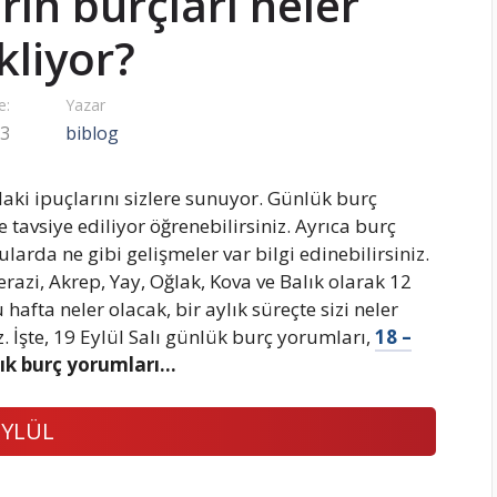
rın burçları neler
kliyor?
e:
Yazar
23
biblog
ki ipuçlarını sizlere sunuyor. Günlük burç
 tavsiye ediliyor öğrenebilirsiniz. Ayrıca burç
nularda ne gibi gelişmeler var bilgi edinebilirsiniz.
Terazi, Akrep, Yay, Oğlak, Kova ve Balık olarak 12
afta neler olacak, bir aylık süreçte sizi neler
z. İşte, 19 Eylül Salı günlük burç yorumları,
18 –
lık burç yorumları…
EYLÜL