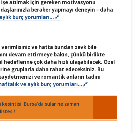
a işe atılmak için gereken motivasyonu
adaşlarınızla beraber yapmayı deneyin – daha
aylık burç yorumları…
 verimlisiniz ve hatta bundan zevk bile
mını devam ettirmeye bakın, çünkü birlikte
el hedeflerine çok daha hızlı ulaşabilecek. Özel
rine gruplarla daha rahat edeceksiniz. Bu
 kaydetmenizi ve romantik anların tadını
haftalık ve aylık burç yorumları…
 kesintisi: Bursa'da sular ne zaman
istesi!