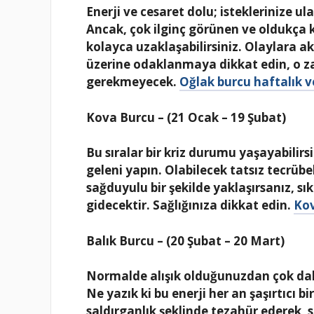
Enerji ve cesaret dolu; isteklerinize u
Ancak, çok ilginç görünen ve oldukça 
kolayca uzaklaşabilirsiniz. Olaylara a
üzerine odaklanmaya dikkat edin, o z
gerekmeyecek.
Oğlak burcu haftalık v
Kova Burcu – (21 Ocak – 19 Şubat)
Bu sıralar bir kriz durumu yaşayabilir
geleni yapın. Olabilecek tatsız tecrübel
sağduyulu bir şekilde yaklaşırsanız, sı
gidecektir. Sağlığınıza dikkat edin.
Kov
Balık Burcu – (20 Şubat – 20 Mart)
Normalde alışık olduğunuzdan çok dah
Ne yazık ki bu enerji her an şaşırtıcı bi
saldırganlık şeklinde tezahür ederek, si