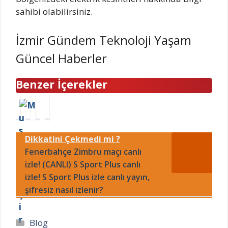
sahibi olabilirsiniz.
İzmir Gündem Teknoloji Yaşam
Güncel Haberler
Benzer İçerekler
M
G
T
A
a
2
U
i
s
0
P
l
Dikkatini Çekmedi mi ?
t
L
R
e
e
Fenerbahçe Zimbru maçı canlı
i
S
D
r
d
t
e
izle! (CANLI) S Sport Plus canlı
c
e
e
s
izle! S Sport Plus izle canlı yayın,
h
r
m
t
şifresiz nasıl izlenir?
e
l
e
e
f
e
t
k
y
r
t
P
Kategoriler
Blog