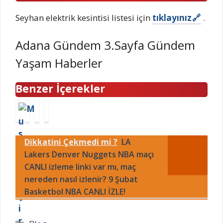
Seyhan elektrik kesintisi listesi için
tıklayınız
.
Adana Gündem 3.Sayfa Gündem
Yaşam Haberler
Benzer İçerekler
B
N
B
İ
D
i
e
Z
D
h
ş
S
Dikkatini Çekmedi mi ?
LA
K
a
i
U
y
Lakers Denver Nuggets NBA maçı
t
k
İ
e
U
t
z
CANLI izleme linki var mı, maç
n
z
a
m
nereden nasıl izlenir? 9 Şubat
i
u
ş
i
Basketbol NBA CANLI İZLE!
k
n
g
r
r
k
o
s
e
i
l
u
Kategoriler