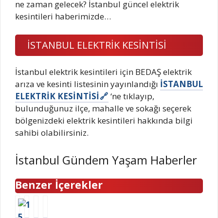
ne zaman gelecek? İstanbul güncel elektrik
kesintileri haberimizde…
İSTANBUL ELEKTRİK KESİNTİSİ
İstanbul elektrik kesintileri için BEDAŞ elektrik
arıza ve kesinti listesinin yayınlandığı
İSTANBUL
ELEKTRİK KESİNTİSİ
‘ne tıklayıp,
bulunduğunuz ilçe, mahalle ve sokağı seçerek
bölgenizdeki elektrik kesintileri hakkında bilgi
sahibi olabilirsiniz.
İstanbul Gündem Yaşam Haberler
Benzer İçerekler
1
M
N
S
5
a
i
a