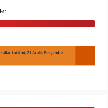
ler
ullar tatil mi, 21 Aralık Perşembe