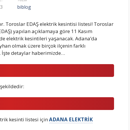
23
biblog
yor. Toroslar EDAŞ elektrik kesintisi listesi! Toroslar
REDAŞ) yapılan açıklamaya göre 11 Kasım
erde elektrik kesintileri yaşanacak. Adana’da
yhan olmak üzere birçok ilçenin farklı
k. İşte detaylar haberimizde…
 şekildedir:
ik kesinti listesi için
ADANA ELEKTRİK