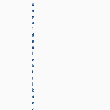
a
k
e
F
e
i
E
e
l
r
r
s
e
a
m
t
k
a
e
i
t
r
n
v
r
t
i
a
i
ı
s
l
k
ş
t
i
n
o
a
ö
e
r
n
d
z
a
m
ü
a
n
a
l
m
ı
ç
l
a
y
ı
e
n
ü
h
r
g
z
a
i
e
d
n
n
l
e
g
i
e
k
i
k
c
a
i
i