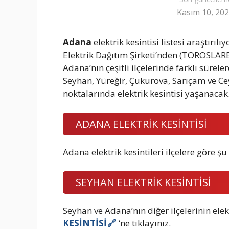
Kasım 10, 20
Adana
elektrik kesintisi listesi araştırılı
Elektrik Dağıtım Şirketi’nden (TOROSLA
Adana’nın çeşitli ilçelerinde farklı sürel
Seyhan, Yüreğir, Çukurova, Sarıçam ve Ce
noktalarında elektrik kesintisi yaşanaca
ADANA ELEKTRİK KESİNTİSİ
Adana elektrik kesintileri ilçelere göre şu
SEYHAN ELEKTRİK KESİNTİSİ
Seyhan ve Adana’nın diğer ilçelerinin elektr
KESİNTİSİ
‘ne tıklayınız.