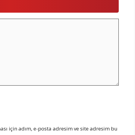
sı için adım, e-posta adresim ve site adresim bu