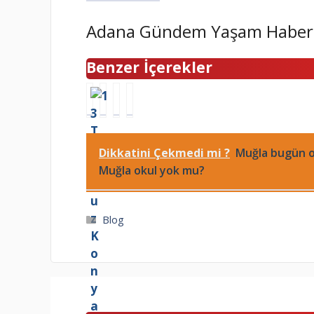
Adana Gündem Yaşam Haber
Benzer İçerekler
1
A
T
A
3
Ğ
ü
l
T
U
r
t
e
S
k
ı
Dikkatini Çekmedi mi ?
Muğla bugün ok
m
T
i
n
Muğla okul yok mu?
m
O
y
K
u
S
e
o
z
K
E
z
Kategoriler
Blog
K
İ
r
a
o
R
m
F
n
A
e
i
y
Z
n
l
a
A
i
m
e
M
s
F
l
M
t
e