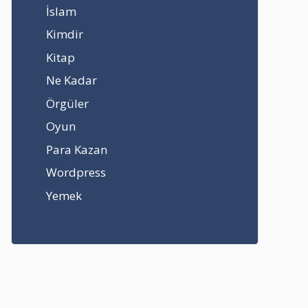
İslam
Kimdir
Kitap
Ne Kadar
Örgüler
Oyun
Para Kazan
Wordpress
Yemek